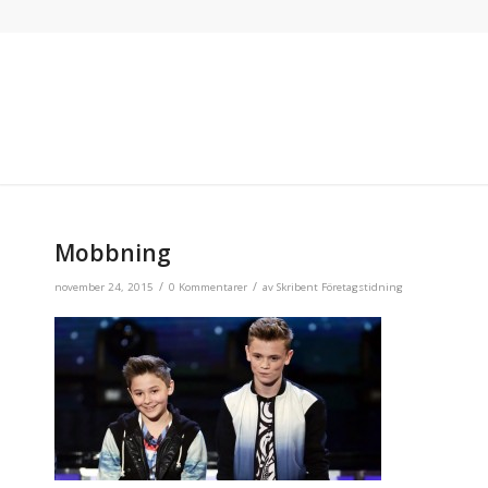
Mobbning
/
/
november 24, 2015
0 Kommentarer
av
Skribent Företagstidning