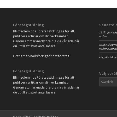
Företagstidning
Senaste 
Bli medlem hos Företagstidning.se för att
Så blir företags
publicera artiklar om din verksamhet.
reklam
Genom att marknadsföra dig via vår sida når
Nordic Shantres
du ut till ett stort antal läsare.
moderna shanti
Gratis marknadsföring för ditt företag.
Lägg ditt tak s
Företagstidning
Välj språ
Bli medlem hos Företagstidning.se för att
publicera artiklar om din verksamhet.
Genom att marknadsföra dig via vår sida når
du ut till ett stort antal läsare.
© Copyright - Företagstidning.se