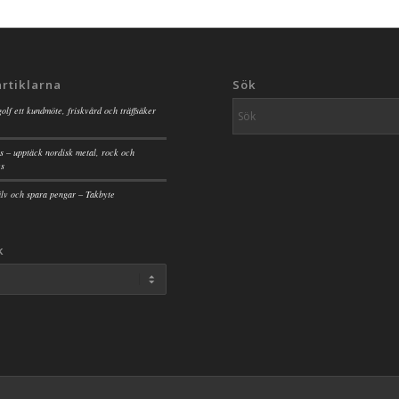
artiklarna
Sök
golf ett kundmöte, friskvård och träffsäker
s – upptäck nordisk metal, rock och
es
jälv och spara pengar – Takbyte
k