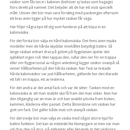
väskor som fås tas in i kabinen (behöver ej lastas som bagage)
hörs direkt på namnet. Det betyder att de har ett visst speciellt
mått. Utöver det bör man vara försiktig med packningen eftersom
ett krav även ligger på hur mycket väskan får väga.
Här följer några tips till dig som funderar på att köpa in en
kabinväska.
För det första bör välja en hård kabinväska. Det finns även mjuka
modeller men de hårda skyddar innehållet betydligt bättre. Så
länge väskan enbart dras på golvet på flygplatsen spelar det
självklart ingen roll. Men tappas den, rullar den ner för en trappa
eller om flygpersonal av någon anledning lägger väskor ovanpå så
vinner hållbarheten på den hårda väskan. När Test.se testade
hårda kabinväskor var just hållbarheten, gällande hur den klarade
ett fall i en trappa, ett av testerna.
För det andra är det antal fack och var de sitter. Tanken med en
kabinväska är att man snabbt ska få fram det man söker. Man har
den tillgänglig var än man är och kan snabbt plocka fram boken,
kammen, kläderna eller passet. Detta åtminstone om väskan har
gott om fack. Det gäller både inuti och utanpå väskan.
För det tredje bör man välja en väska med något större hjul för
bättre funktion. Det kan se estetiskt lite klumpigare ut men när man
väl drar den på grus, på gatkanter eller liknande är det väskorna