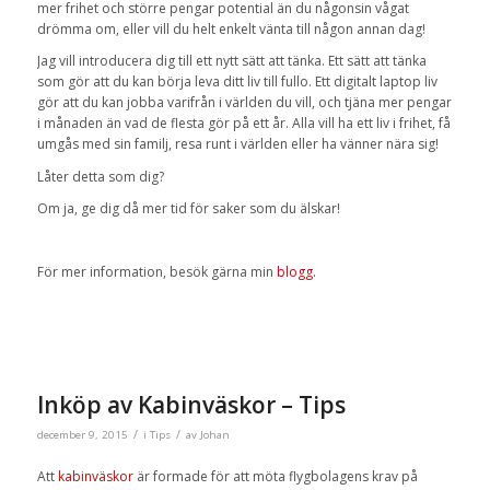
mer frihet och större pengar potential än du någonsin vågat
drömma om, eller vill du helt enkelt vänta till någon annan dag!
Jag vill introducera dig till ett nytt sätt att tänka. Ett sätt att tänka
som gör att du kan börja leva ditt liv till fullo. Ett digitalt laptop liv
gör att du kan jobba varifrån i världen du vill, och tjäna mer pengar
i månaden än vad de flesta gör på ett år. Alla vill ha ett liv i frihet, få
umgås med sin familj, resa runt i världen eller ha vänner nära sig!
Låter detta som dig?
Om ja, ge dig då mer tid för saker som du älskar!
För mer information, besök gärna min
blogg.
Inköp av Kabinväskor – Tips
/
/
december 9, 2015
i
Tips
av
Johan
Att
kabinväskor
är formade för att möta flygbolagens krav på