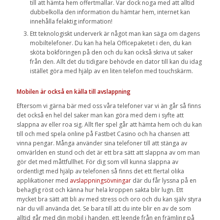
till att hämta hem offertmallar. Var dock noga med att alltid
dubbelkolla den information du hämtar hem, internet kan
innehålla felaktig information!
Ett teknologiskt underverk är något man kan säga om dagens
mobiltelefoner. Du kan ha hela Officepaketet i den, du kan
sköta bokföringen på den och du kan också skriva ut saker
från den. Allt det du tidigare behövde en dator till kan du idag
istället göra med hjälp av en liten telefon med touchskärm.
Mobilen är också en källa till avslappning
Eftersom vi gärna bär med oss våra telefoner var vi än går så finns
det också en hel del saker man kan göra med dem i syfte att
slappna av eller roa sig. Allt fler spel går att hämta hem och du kan
till och med spela online på Fastbet Casino och ha chansen att
vinna pengar. Många använder sina telefoner till att stänga av
omvärlden en stund och det är ett bra sätt att slappna av om man
gör det med måttfullhet. För dig som vill kunna slappna av
ordentligt med hjälp av telefonen så finns det ett flertal olika
applikationer med
avslappningsövningar
där du får lyssna på en
behaglig röst och känna hur hela kroppen sakta blir lugn. Ett
mycket bra sätt att bli av med stress och oro och du kan själv styra
när du vill använda det. Se bara till att du inte blir en av de som
alltid går med din mobil i handen, ett leende från en främling på