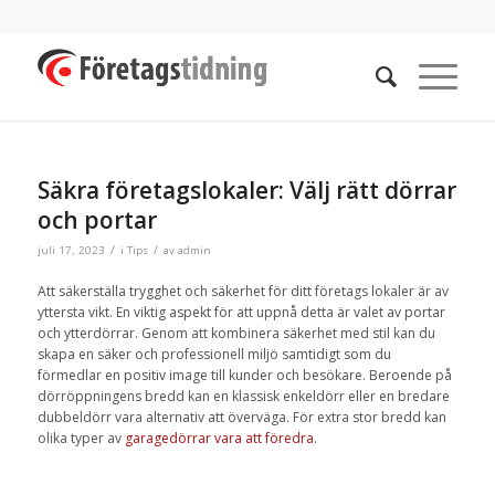
Säkra företagslokaler: Välj rätt dörrar
och portar
/
/
juli 17, 2023
i
Tips
av
admin
Att säkerställa trygghet och säkerhet för ditt företags lokaler är av
yttersta vikt. En viktig aspekt för att uppnå detta är valet av portar
och ytterdörrar. Genom att kombinera säkerhet med stil kan du
skapa en säker och professionell miljö samtidigt som du
förmedlar en positiv image till kunder och besökare. Beroende på
dörröppningens bredd kan en klassisk enkeldörr eller en bredare
dubbeldörr vara alternativ att överväga. För extra stor bredd kan
olika typer av
garagedörrar vara att föredra
.