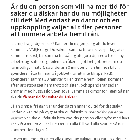
Är du en person som vill ha mer tid för
saker du älskar har du nu möjligheten
till det! Med endast en dator och en
uppkoppling väljer allt fler personer
att numera arbeta hemifrån.
Låt mig fråga dig en sak? Känner du någon gång att du lever
samma liv VARJE dag? Du vaknar samma tidpunkt varje dag, äter
samma frukost, tar samma tid på dig att göra dig redo för en ny
arbetsdag, sätter dig i bilen och åker till jobbet (jobbet som du
förmodligen hatar), spenderar 30 minuter till en timme i bilen,
spenderar åtta timmar på jobbet (för att inte bli sparkad),
spenderar samma 30 minuter till en timme hem i bilen, kommer
efter arbetspasset hem trött och sliten, och spenderar sedan
timmar med hussysslor. Sen sova. Samma sak imorgon igen! Så när
ska du
få mer tid för saker du älskar
?
Så en simpel fråga? När under dagen finner du tid för dig själv?
Under vilken tid på dygnet ska du faktiskt
få
mer tid för saker du
älskar
? När ska du faktiskt hitta vad din passion eller syfte med livet
är? NÅGON DAG! Eller hur! Det är i alla fall vad alla svarar! Så när
kommer den dagen?
Jag vet inte med dig men alla dagar jag vaknar upp vare sig det är