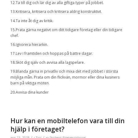
12.Ta till dig och lär dig av alla giftiga typer på jobbet.
13.Kritisera, kritisera och kritisera aldrig konstruktivt.
14.Ta inte åt dig av kritik.
15.Prata gärna negativt om ditt tidigare företag eller din tidigare
chef.
16.Ignorera hierarkin.
17.Lev i framtiden och hoppas på bättre dagar.
18.Sköt dig själv och avvisa alla lagspelare.
19.Blanda gärna in privatliv och mixa det med jobbet i största
möjliga mån. Prata om din flickvän, mormor eller dina kusiners
barn på viktiga möten.
20.Avvisa dina kunder
Hur kan en mobiltelefon vara till din
hjälp i företaget?
/
/
maj 23, 2018
i
Tips
av
Skribent Företagstidning