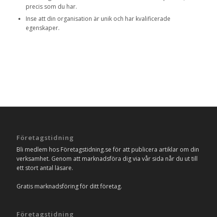
precis som du har.
Inse att din organisation är unik och har kvalificerade
egenskaper.
Företagstidning
Bli medlem hos Företagstidning.se för att publicera artiklar om din
verksamhet. Genom att marknadsföra dig via vår sida når du ut till
ett stort antal läsare.
Gratis marknadsföring för ditt företag.
Företagstidning