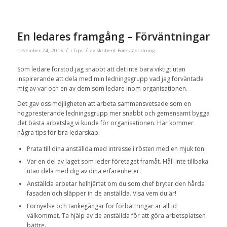
En ledares framgång – Förväntningar
/
/
november 24, 2015
i
Tips
av
Skribent Företagstidning
Som ledare förstod jag snabbt att det inte bara viktigt utan
inspirerande att dela med min ledningsgrupp vad jag förväntade
mig av var och en av dem som ledare inom organisationen.
Det gav oss möjligheten att arbeta sammansvetsade som en
högpresterande ledningsgrupp mer snabbt och gemensamt bygga
det bästa arbetslag vi kunde för organisationen. Här kommer
några tips för bra ledarskap.
Prata till dina anställda med intresse i rösten med en mjuk ton.
Var en del av laget som leder företaget framåt. Håll inte tillbaka
utan dela med dig av dina erfarenheter.
Anställda arbetar helhjärtat om du som chef bryter den hårda
fasaden och släpper in de anställda. Visa vem du är!
Förnyelse och tankegångar för förbättringar är alltid
välkommet. Ta hjälp av de anställda för att göra arbetsplatsen
bättre.