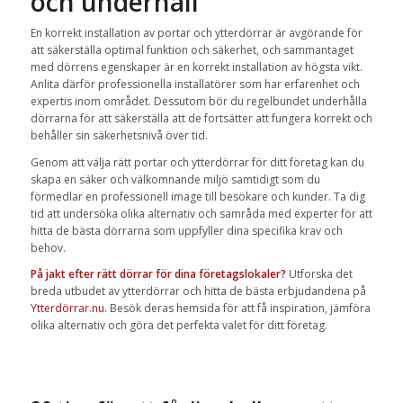
och underhåll
En korrekt installation av portar och ytterdörrar är avgörande för
att säkerställa optimal funktion och säkerhet, och sammantaget
med dörrens egenskaper är en korrekt installation av högsta vikt.
Anlita därför professionella installatörer som har erfarenhet och
expertis inom området. Dessutom bör du regelbundet underhålla
dörrarna för att säkerställa att de fortsätter att fungera korrekt och
behåller sin säkerhetsnivå över tid.
Genom att välja rätt portar och ytterdörrar för ditt företag kan du
skapa en säker och välkomnande miljö samtidigt som du
förmedlar en professionell image till besökare och kunder. Ta dig
tid att undersöka olika alternativ och samråda med experter för att
hitta de bästa dörrarna som uppfyller dina specifika krav och
behov.
På jakt efter rätt dörrar för dina företagslokaler?
Utforska det
breda utbudet av ytterdörrar och hitta de bästa erbjudandena på
Ytterdörrar.nu
. Besök deras hemsida för att få inspiration, jämföra
olika alternativ och göra det perfekta valet för ditt företag.