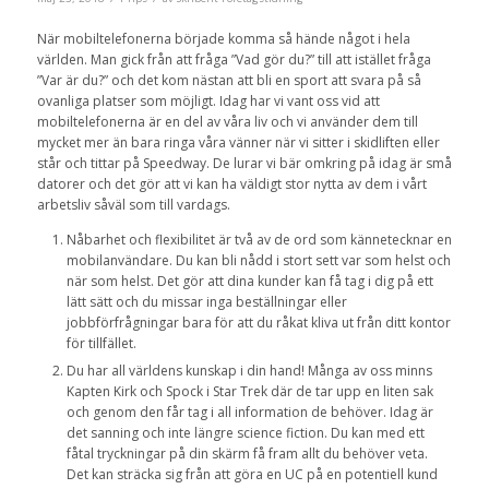
När mobiltelefonerna började komma så hände något i hela
världen. Man gick från att fråga ”Vad gör du?” till att istället fråga
”Var är du?” och det kom nästan att bli en sport att svara på så
ovanliga platser som möjligt. Idag har vi vant oss vid att
mobiltelefonerna är en del av våra liv och vi använder dem till
mycket mer än bara ringa våra vänner när vi sitter i skidliften eller
står och tittar på Speedway. De lurar vi bär omkring på idag är små
datorer och det gör att vi kan ha väldigt stor nytta av dem i vårt
arbetsliv såväl som till vardags.
Nåbarhet och flexibilitet är två av de ord som kännetecknar en
mobilanvändare. Du kan bli nådd i stort sett var som helst och
när som helst. Det gör att dina kunder kan få tag i dig på ett
lätt sätt och du missar inga beställningar eller
jobbförfrågningar bara för att du råkat kliva ut från ditt kontor
för tillfället.
Du har all världens kunskap i din hand! Många av oss minns
Kapten Kirk och Spock i Star Trek där de tar upp en liten sak
och genom den får tag i all information de behöver. Idag är
det sanning och inte längre science fiction. Du kan med ett
fåtal tryckningar på din skärm få fram allt du behöver veta.
Det kan sträcka sig från att göra en UC på en potentiell kund