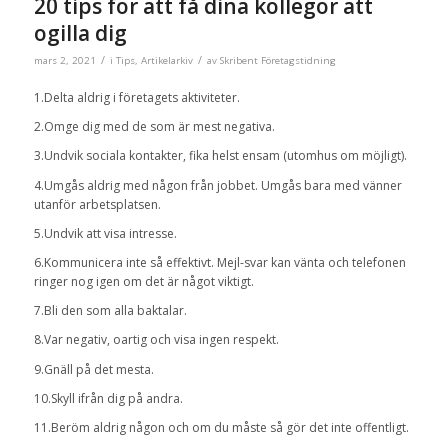
20 tips för att få dina kollegor att
ogilla dig
/
/
mars 2, 2021
i
Tips
,
Artikelarkiv
av
Skribent Företagstidning
1.Delta aldrig i företagets aktiviteter.
2.Omge dig med de som är mest negativa.
3.Undvik sociala kontakter, fika helst ensam (utomhus om möjligt).
4.Umgås aldrig med någon från jobbet. Umgås bara med vänner
utanför arbetsplatsen.
5.Undvik att visa intresse.
6.Kommunicera inte så effektivt. Mejl-svar kan vänta och telefonen
ringer nog igen om det är något viktigt.
7.Bli den som alla baktalar.
8.Var negativ, oartig och visa ingen respekt.
9.Gnäll på det mesta.
10.Skyll ifrån dig på andra.
11.Beröm aldrig någon och om du måste så gör det inte offentligt.