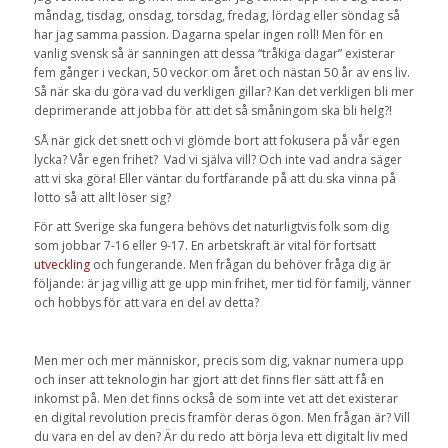
måndag, tisdag, onsdag, torsdag, fredag, lördag eller söndag så
har jag samma passion. Dagarna spelar ingen roll! Men för en
vanlig svensk så är sanningen att dessa “tråkiga dagar” existerar
fem gånger i veckan, 50 veckor om året och nästan 50 år av ens liv.
Så när ska du göra vad du verkligen gillar? Kan det verkligen bli mer
deprimerande att jobba för att det så småningom ska bli helg?!
SÅ när gick det snett och vi glömde bort att fokusera på vår egen
lycka? Vår egen frihet? Vad vi själva vill? Och inte vad andra säger
att vi ska göra! Eller väntar du fortfarande på att du ska vinna på
lotto så att allt löser sig?
För att Sverige ska fungera behövs det naturligtvis folk som dig
som jobbar 7-16 eller 9-17. En arbetskraft är vital för fortsatt
utveckling
och fungerande. Men frågan du behöver fråga dig är
följande: är jag villig att ge upp min frihet, mer tid för familj, vänner
och hobbys för att vara en del av detta?
Men mer och mer människor, precis som dig, vaknar numera upp
och inser att teknologin har gjort att det finns fler sätt att få en
inkomst på. Men det finns också de som inte vet att det existerar
en digital revolution precis framför deras ögon. Men frågan är? Vill
du vara en del av den? Är du redo att börja leva ett digitalt liv med