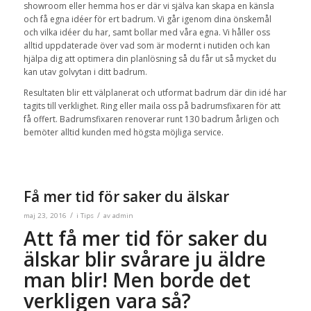
showroom eller hemma hos er där vi själva kan skapa en känsla
och få egna idéer för ert badrum. Vi går igenom dina önskemål
och vilka idéer du har, samt bollar med våra egna. Vi håller oss
alltid uppdaterade över vad som är modernt i nutiden och kan
hjälpa dig att optimera din planlösning så du får ut så mycket du
kan utav golvytan i ditt badrum.
Resultaten blir ett välplanerat och utformat badrum där din idé har
tagits till verklighet. Ring eller maila oss på badrumsfixaren för att
få offert. Badrumsfixaren renoverar runt 130 badrum årligen och
bemöter alltid kunden med högsta möjliga service.
Få mer tid för saker du älskar
/
/
maj 23, 2016
i
Tips
av
admin
Att få mer tid för saker du
älskar blir svårare ju äldre
man blir! Men borde det
verkligen vara så?