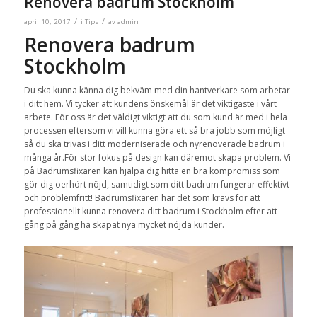
Renovera badrum Stockholm
/
/
april 10, 2017
i
Tips
av
admin
Renovera badrum
Stockholm
Du ska kunna känna dig bekväm med din hantverkare som arbetar
i ditt hem. Vi tycker att kundens önskemål är det viktigaste i vårt
arbete. För oss är det väldigt viktigt att du som kund är med i hela
processen eftersom vi vill kunna göra ett så bra jobb som möjligt
så du ska trivas i ditt moderniserade och nyrenoverade badrum i
många år.För stor fokus på design kan däremot skapa problem. Vi
på Badrumsfixaren kan hjälpa dig hitta en bra kompromiss som
gör dig oerhört nöjd, samtidigt som ditt badrum fungerar effektivt
och problemfritt! Badrumsfixaren har det som krävs för att
professionellt kunna renovera ditt badrum i Stockholm efter att
gång på gång ha skapat nya mycket nöjda kunder.