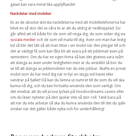
gatan kan vara minst lika upplyftande!
Nackdelar med mobilen
En av de absolut största nackdelarna med att mobiltelefonerna har
blivit en så stor del av våra liv är att du aldrig är nedkopplad. Du
går alltid att nå både för de som vill ringa dig, de som söker dig via
sociala medier
och de som vill maila till dig. Även om man har ledig
tid så blir det lätt så att man tittar i sin mobil när den plingar till och
det är väldigt få som kan låta bli att svara på ett jobbmail även på
semestern. Om du har en egen firma så kan det givetvis vara svårt
att stänga av även under ledigheten men är du anställd så bör du
se till att stänga av jobbmobilen när du inte jobbar. Skaffa en privat
mobil som du har med dig när ni hyr en stuga vid havet eller
vandrar på fjället! Då kan du lämna ut numret till de som du vill ska
kunna nå dig, och du kan fortsätta använda den som vanligt. Om
det innebär att du vill prova lyckan på Voodoodreams casino eller
om du läser nyheter på den spelar inte så stor roll. Tänk bara på
att när du inte arbetar så ska du kunna använda den till det du själv
önskar när det gäller både nytta och för underhållning!