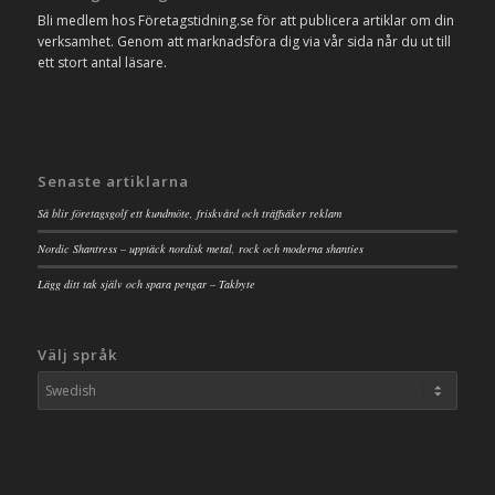
Bli medlem hos Företagstidning.se för att publicera artiklar om din
verksamhet. Genom att marknadsföra dig via vår sida når du ut till
ett stort antal läsare.
Senaste artiklarna
Så blir företagsgolf ett kundmöte, friskvård och träffsäker reklam
Nordic Shantress – upptäck nordisk metal, rock och moderna shanties
Lägg ditt tak själv och spara pengar – Takbyte
Välj språk