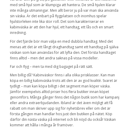
med små hjul som är klumpiga att hantera. De små hjulen klarar
inte många utmaningar. Men allt beror ju på var man ska använda
sin väska. Är det enbart på flygplatsen och inomhus spelar
hjulstorleken inte lika stor roll. Det som karakteriserar en
kabinväska är att den har hjul, ett handtag, ett lås och en smart
inredning.
För det fjärde bör man välja en med dubbla handtag. Med det
menas att det är ett långt draghandtag samt ett handtag på själva
väskan som kan användas för att lyfta den. Det första handtaget
finns alltid – men det andra saknas på vissa modeller.
Far och flyg – men ta med dig bagaget på rätt sätt.
Men billig då? Kabinväskor finns i alla olika prisklasser. Kan man
köpa en billig kabinväska trots att den är av god kvalité. Svaret är
tydligt – man kan köpa billigt i det segment man köper väska.
Jämför exempelvis alltid priser hos flera butiker innan köpet
genomförs. Många gånger finns det någon butik som har kampanj
eller andra extraerbjudanden. Ibland är det även möjligt att få
rabatt om man skriver upp sig för nyhetsbrev eller om det är
första gången man handlar hos just den butiken på nätet. Köp
därför din nästa väska på internet och bli nöjd du också! Väskan
kommer att hålla i många år framöver.