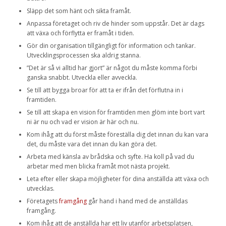
Släpp det som hänt och sikta framåt.
Anpassa företaget och riv de hinder som uppstår. Det är dags
att växa och förflytta er framåt i tiden.
Gör din organisation tillgängligt för information och tankar.
Utvecklingsprocessen ska aldrig stanna.
”Det är så vi alltid har gjort” är något du måste komma förbi
ganska snabbt. Utveckla eller avveckla.
Se till att bygga broar för att ta er ifrån det förflutna in i
framtiden.
Se till att skapa en vision för framtiden men glöm inte bort vart
ni är nu och vad er vision är här och nu.
Kom ihåg att du först måste föreställa dig det innan du kan vara
det, du måste vara det innan du kan göra det.
Arbeta med känsla av brådska och syfte. Ha koll på vad du
arbetar med men blicka framåt mot nästa projekt.
Leta efter eller skapa möjligheter för dina anställda att växa och
utvecklas.
Företagets
framgång
går hand i hand med de anställdas
framgång.
Kom ihåg att de anställda har ett liv utanför arbetsplatsen,