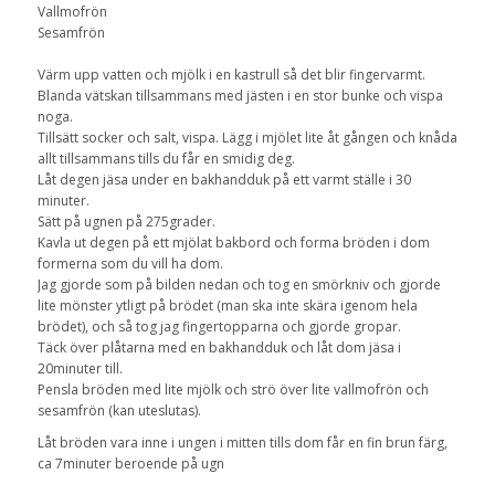
Vallmofrön
Sesamfrön
Värm upp vatten och mjölk i en kastrull så det blir fingervarmt.
Blanda vätskan tillsammans med jästen i en stor bunke och vispa
noga.
Tillsätt socker och salt, vispa. Lägg i mjölet lite åt gången och knåda
allt tillsammans tills du får en smidig deg.
Låt degen jäsa under en bakhandduk på ett varmt ställe i 30
minuter.
Sätt på ugnen på 275grader.
Kavla ut degen på ett mjölat bakbord och forma bröden i dom
formerna som du vill ha dom.
Jag gjorde som på bilden nedan och tog en smörkniv och gjorde
lite mönster ytligt på brödet (man ska inte skära igenom hela
brödet), och så tog jag fingertopparna och gjorde gropar.
Täck över plåtarna med en bakhandduk och låt dom jäsa i
20minuter till.
Pensla bröden med lite mjölk och strö över lite vallmofrön och
sesamfrön (kan uteslutas).
Låt bröden vara inne i ungen i mitten tills dom får en fin brun färg,
ca 7minuter beroende på ugn