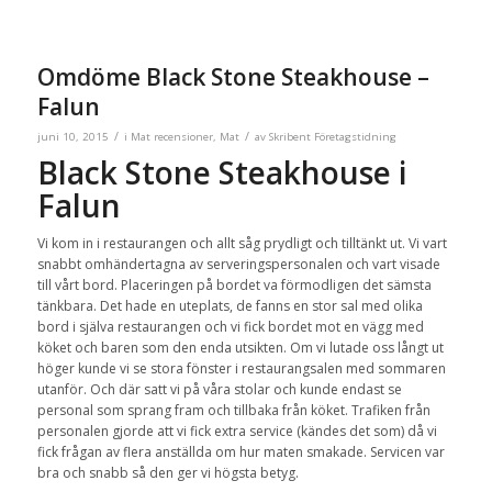
Omdöme Black Stone Steakhouse –
Falun
/
/
juni 10, 2015
i
Mat recensioner
,
Mat
av
Skribent Företagstidning
Black Stone Steakhouse i
Falun
Vi kom in i restaurangen och allt såg prydligt och tilltänkt ut. Vi vart
snabbt omhändertagna av serveringspersonalen och vart visade
till vårt bord. Placeringen på bordet va förmodligen det sämsta
tänkbara. Det hade en uteplats, de fanns en stor sal med olika
bord i själva restaurangen och vi fick bordet mot en vägg med
köket och baren som den enda utsikten. Om vi lutade oss långt ut
höger kunde vi se stora fönster i restaurangsalen med sommaren
utanför. Och där satt vi på våra stolar och kunde endast se
personal som sprang fram och tillbaka från köket. Trafiken från
personalen gjorde att vi fick extra service (kändes det som) då vi
fick frågan av flera anställda om hur maten smakade. Servicen var
bra och snabb så den ger vi högsta betyg.