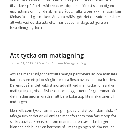
såklart även kika runt på internet. Läs på om olika druvor och
tillverkare på återförsäljarnas webbplatser för att skapa dig en
uppfattning om hur de skiljer sig åt och vilka typer av viner som kan
tänkas falla dig i smaken. Att vara påläst gör det dessutom enklare
att veta vad du ska titta efter när det väl är dags att göra en
beställning. Lycka till!
Att tycka om matlagning
/
/
oktober 31, 2015
i
Mat
av
Skribent Företagstidning
Att laga mat är något centralt i många personers liv, om man inte
har det som ett jobb så gör de allra flesta av oss det på fritiden.
Däremot så är det väldigt individuellt vad man tycker om själva
matlagningen, vissa älskar det och lägger ner många timmar på
det medan andra föredrar att bara koka upp lite makaroner till
middagen.
Men folk som tycker om matlagning, vad är det som dom älskar?
Många tycker det är kul att laga mat eftersom man får utlopp för
sin kreativitet. Precis som om man målar en tavla där färger
blandas och bildar en harmoni så i matlagningen så ska istället