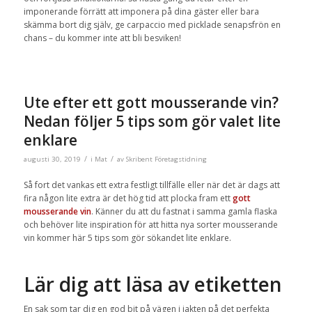
imponerande förrätt att imponera på dina gäster eller bara
skämma bort dig själv, ge carpaccio med picklade senapsfrön en
chans – du kommer inte att bli besviken!
Ute efter ett gott mousserande vin?
Nedan följer 5 tips som gör valet lite
enklare
/
/
augusti 30, 2019
i
Mat
av
Skribent Företagstidning
Så fort det vankas ett extra festligt tillfälle eller när det är dags att
fira någon lite extra är det hög tid att plocka fram ett
gott
mousserande vin
. Känner du att du fastnat i samma gamla flaska
och behöver lite inspiration för att hitta nya sorter mousserande
vin kommer här 5 tips som gör sökandet lite enklare.
Lär dig att läsa av etiketten
En sak som tar dig en god bit på vägen i jakten på det perfekta