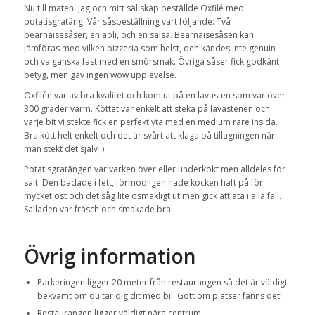
Nu till maten. Jag och mitt sällskap beställde Oxfilé med
potatisgratäng. Vår såsbeställning vart följande: Två
bearnaisesåser, en aoli, och en salsa. Bearnaisesåsen kan
jämföras med vilken pizzeria som helst, den kändes inte genuin
och va ganska fast med en smörsmak. Övriga såser fick godkänt
betyg, men gav ingen wow upplevelse.
Oxfilén var av bra kvalitet och kom ut på en lavasten som var över
300 grader varm. Köttet var enkelt att steka på lavastenen och
varje bit vi stekte fick en perfekt yta med en medium rare insida.
Bra kött helt enkelt och det är svårt att klaga på tillagningen när
man stekt det själv :)
Potatisgratängen var varken över eller underkokt men alldeles för
salt. Den badade i fett, förmodligen hade kocken haft på för
mycket ost och det såg lite osmakligt ut men gick att äta i alla fall.
Salladen var fräsch och smakade bra.
Övrig information
Parkeringen ligger 20 meter från restaurangen så det är väldigt
bekvämt om du tar dig dit med bil. Gott om platser fanns det!
Restaurangen ligger väldigt nära centrum.