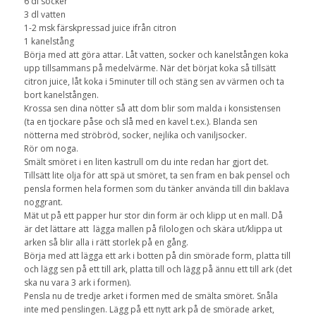
6 dl socker
3 dl vatten
1-2 msk färskpressad juice ifrån citron
1 kanelstång
Börja med att göra attar. Låt vatten, socker och kanelstången koka
upp tillsammans på medelvärme. När det börjat koka så tillsätt
citron juice, låt koka i 5minuter till och stäng sen av värmen och ta
bort kanelstången.
Krossa sen dina nötter så att dom blir som malda i konsistensen
(ta en tjockare påse och slå med en kavel t.ex.). Blanda sen
nötterna med ströbröd, socker, nejlika och vaniljsocker.
Rör om noga.
Smält smöret i en liten kastrull om du inte redan har gjort det.
Tillsätt lite olja för att spä ut smöret, ta sen fram en bak pensel och
pensla formen hela formen som du tänker använda till din baklava
noggrant.
Mät ut på ett papper hur stor din form är och klipp ut en mall. Då
är det lättare att lägga mallen på filologen och skära ut/klippa ut
arken så blir alla i rätt storlek på en gång.
Börja med att lägga ett ark i botten på din smörade form, platta till
och lägg sen på ett till ark, platta till och lägg på ännu ett till ark (det
ska nu vara 3 ark i formen).
Pensla nu de tredje arket i formen med de smälta smöret. Snåla
inte med penslingen. Lägg på ett nytt ark på de smörade arket,