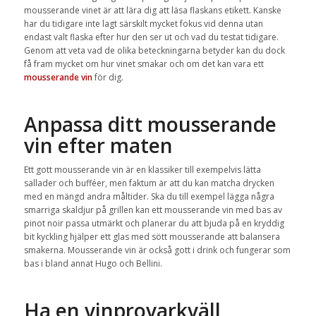
mousserande vinet är att lära dig att läsa flaskans etikett. Kanske
har du tidigare inte lagt särskilt mycket fokus vid denna utan
endast valt flaska efter hur den ser ut och vad du testat tidigare.
Genom att veta vad de olika beteckningarna betyder kan du dock
få fram mycket om hur vinet smakar och om det kan vara ett
mousserande vin
för dig.
Anpassa ditt mousserande
vin efter maten
Ett gott mousserande vin är en klassiker till exempelvis lätta
sallader och bufféer, men faktum är att du kan matcha drycken
med en mängd andra måltider. Ska du till exempel lägga några
smarriga skaldjur på grillen kan ett mousserande vin med bas av
pinot noir passa utmärkt och planerar du att bjuda på en kryddig
bit kyckling hjälper ett glas med sött mousserande att balansera
smakerna. Mousserande vin är också gott i drink och fungerar som
bas i bland annat Hugo och Bellini.
Ha en vinprovarkväll