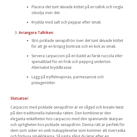
Placera det tunt skivade köttet på en tallrik och ringla
olivolja över det.
Krydda med salt och peppar efter smak.
Arrangera Tallriken:
Strö picklade senapsfrön över det tunt skivade köttet
för att ge en krispig kontrast och en kick av smak.
Servera carpaccion på en bädd av färsk ruccola eller
spenatblad för en frisk och pepprig underton.
Alternativt kryddkrasse.
Lägg på tryffelmajonäs, parmesanost och
pistagenötter.
Slutsatser:
Carpaccio med picklade senapsfrön är en vågad och kreativ twist
på den traditionella italienska rätten. Den kombinerar den
eleganta enkelheten hos carpaccio med den spännande skärpan
och syrligheten hos picklade senapsfrön. Denna rätt är perfekt för
dem som söker en unik matupplevelse som kommer att överraska
och förtjusa smaklökarna. Så nästa gång du letar efter en