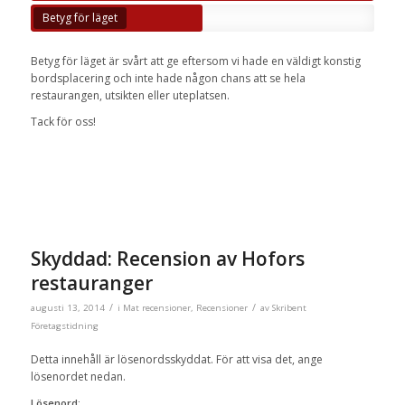
Betyg för läget
Betyg för läget är svårt att ge eftersom vi hade en väldigt konstig
bordsplacering och inte hade någon chans att se hela
restaurangen, utsikten eller uteplatsen.
Tack för oss!
Skyddad: Recension av Hofors
restauranger
/
/
augusti 13, 2014
i
Mat recensioner
,
Recensioner
av
Skribent
Företagstidning
Detta innehåll är lösenordsskyddat. För att visa det, ange
lösenordet nedan.
Lösenord: