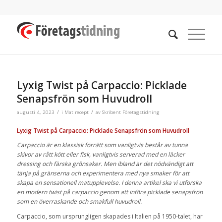
Lyxig Twist på Carpaccio: Picklade
Senapsfrön som Huvudroll
/
/
augusti 4, 2023
i
Mat recept
av
Skribent Företagstidning
Lyxig Twist på Carpaccio: Picklade Senapsfrön som Huvudroll
Carpaccio är en klassisk förrätt som vanligtvis består av tunna
skivor av rått kött eller fisk, vanligtvis serverad med en läcker
dressing och färska grönsaker. Men ibland är det nödvändigt att
tänja på gränserna och experimentera med nya smaker för att
skapa en sensationell matupplevelse. I denna artikel ska vi utforska
en modern twist på carpaccio genom att införa picklade senapsfrön
som en överraskande och smakfull huvudroll.
Carpaccio, som ursprungligen skapades i Italien på 1950-talet, har