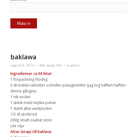
baklawa
/
/
augusti 9, 2014
i
Mat recept
,
Mat
av
admin
Ingredienser ca 60 bitar:
1 förpackning filodeg
3 dl malda valnötter och/eller pistagenötter (jag tog hälften hälften
denna gången)
1 tsk socker
1 stänk mald nejlika pulver
1 stänk äkta vaniljsocker
1/2 dl ströbröd
200g smält osaltat smör
Lite olja
Attar (sirap) till baklava: