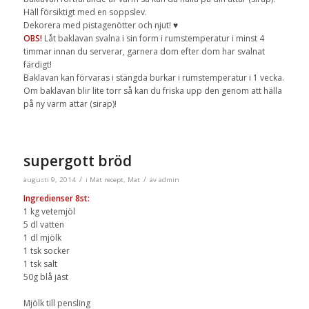
Häll försiktigt med en soppslev.
Dekorera med pistagenötter och njut!
♥
OBS!
Låt baklavan svalna i sin form i rumstemperatur i minst 4
timmar innan du serverar, garnera dom efter dom har svalnat
färdigt!
Baklavan kan förvaras i stängda burkar i rumstemperatur i 1 vecka.
Om baklavan blir lite torr så kan du friska upp den genom att hälla
på ny varm attar (sirap)!
supergott bröd
/
/
augusti 9, 2014
i
Mat recept
,
Mat
av
admin
Ingredienser 8st:
1 kg vetemjöl
5 dl vatten
1 dl mjölk
1 tsk socker
1 tsk salt
50g blå jäst
Mjölk till pensling