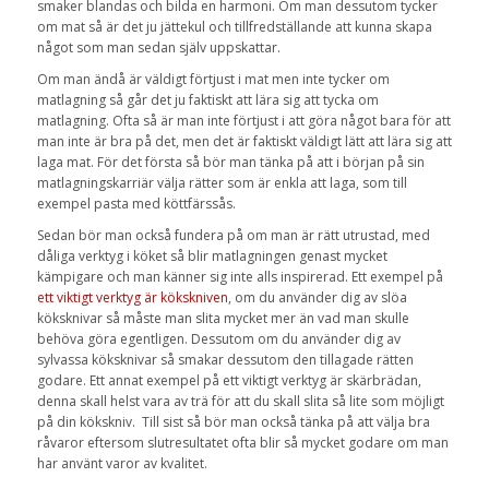
smaker blandas och bilda en harmoni. Om man dessutom tycker
om mat så är det ju jättekul och tillfredställande att kunna skapa
något som man sedan själv uppskattar.
Om man ändå är väldigt förtjust i mat men inte tycker om
matlagning så går det ju faktiskt att lära sig att tycka om
matlagning. Ofta så är man inte förtjust i att göra något bara för att
man inte är bra på det, men det är faktiskt väldigt lätt att lära sig att
laga mat. För det första så bör man tänka på att i början på sin
matlagningskarriär välja rätter som är enkla att laga, som till
exempel pasta med köttfärssås.
Sedan bör man också fundera på om man är rätt utrustad, med
dåliga verktyg i köket så blir matlagningen genast mycket
kämpigare och man känner sig inte alls inspirerad. Ett exempel på
ett viktigt verktyg är kökskniven
, om du använder dig av slöa
köksknivar så måste man slita mycket mer än vad man skulle
behöva göra egentligen. Dessutom om du använder dig av
sylvassa köksknivar så smakar dessutom den tillagade rätten
godare. Ett annat exempel på ett viktigt verktyg är skärbrädan,
denna skall helst vara av trä för att du skall slita så lite som möjligt
på din kökskniv. Till sist så bör man också tänka på att välja bra
råvaror eftersom slutresultatet ofta blir så mycket godare om man
har använt varor av kvalitet.