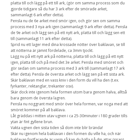
platta till och lägg på ett till ark, (gör om samma process som du
gjorde tidigare så du har 3 ark efter de smörade arket,
sammanlagt 6 ark efter detta).
Pensla nu de 6e arket med smör igen, och gör sen om samma
process med 3 nya ark igen (sammanlagt 9 ark efter detta). Pensla
de 9e arket och lägg sen på ett nytt ark, platta till och lägg sen ett
till (sammanlagt 11 ark efter detta).
Sprid nu ett lager med dina krossade nötter över baklavan, se till
att nötterna är jämnt fördelade, ca 3mm tjockt.
Lägg nu på ett nytt ark på nötterna, platta till och lägg på ett nytt
igen, platta till och på med det 3e arket. Pensla med smöret och
gör sedan om samma process med 3 ark till (sammanlagt 17 ark
efter detta). Pensla de översta arket och lägg sen på ett sista ark.
Skär baklavan med en vass kniv i den form du vill ha den (t.ex.
fyrkanter, rektanglar, trekanter osv).
Skär dock inte igenom hela formen utom bara genom halva, alltså
bara genom de översta lagren.
Pensla nu noggrant med smör över hela formen, var noga med att
smöret kommer på all baklava.
Låt gräddas i mitten utav ugnen i ca 25-30minuter i 180 grader tills
ytan är fint gyllene brun.
Vakta ugnen den sista tiden så dom inte blir brända!
Skär nu igenom hela baklavan i den formen du ville ha, och när
baklavan fortfarande är varm så kan du hälla på din attar (sirap).