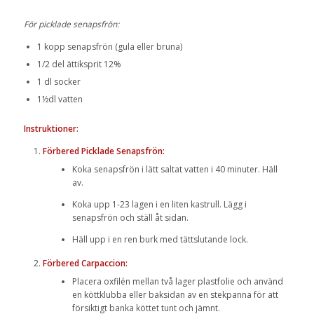
För picklade senapsfrön:
1 kopp senapsfrön (gula eller bruna)
1/2 del ättiksprit 12%
1 dl socker
1½dl vatten
Instruktioner:
Förbered Picklade Senapsfrön:
Koka senapsfrön i lätt saltat vatten i 40 minuter. Häll
av.
Koka upp 1-23 lagen i en liten kastrull. Lägg i
senapsfrön och ställ åt sidan.
Häll upp i en ren burk med tättslutande lock.
Förbered Carpaccion:
Placera oxfilén mellan två lager plastfolie och använd
en köttklubba eller baksidan av en stekpanna för att
försiktigt banka köttet tunt och jämnt.