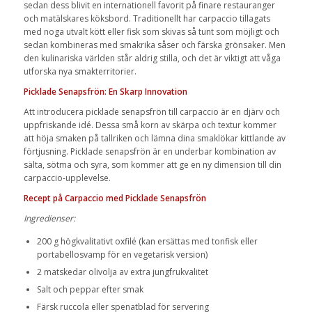
sedan dess blivit en internationell favorit på finare restauranger
och matälskares köksbord. Traditionellt har carpaccio tillagats
med noga utvalt kött eller fisk som skivas så tunt som möjligt och
sedan kombineras med smakrika såser och färska grönsaker. Men
den kulinariska världen står aldrig stilla, och det är viktigt att våga
utforska nya smakterritorier.
Picklade Senapsfrön: En Skarp Innovation
Att introducera picklade senapsfrön till carpaccio är en djärv och
uppfriskande idé. Dessa små korn av skärpa och textur kommer
att höja smaken på tallriken och lämna dina smaklökar kittlande av
förtjusning. Picklade senapsfrön är en underbar kombination av
sälta, sötma och syra, som kommer att ge en ny dimension till din
carpaccio-upplevelse.
Recept på Carpaccio med Picklade Senapsfrön
Ingredienser:
200 g högkvalitativt oxfilé (kan ersättas med tonfisk eller
portabellosvamp för en vegetarisk version)
2 matskedar olivolja av extra jungfrukvalitet
Salt och peppar efter smak
Färsk ruccola eller spenatblad för servering